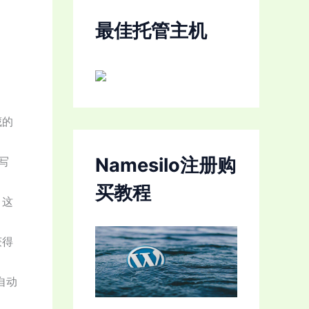
最佳托管主机
藏的
Namesilo注册购
编写
买教程
。这
获得
自动