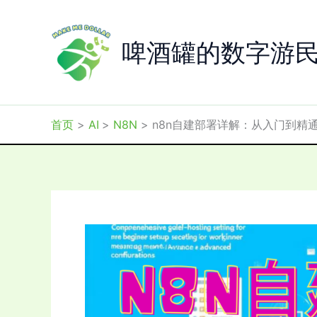
跳
至
啤酒罐的数字游
内
容
首页
AI
N8N
n8n自建部署详解：从入门到精