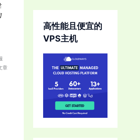
往
因
高性能且便宜的
VPS主机
服
文章